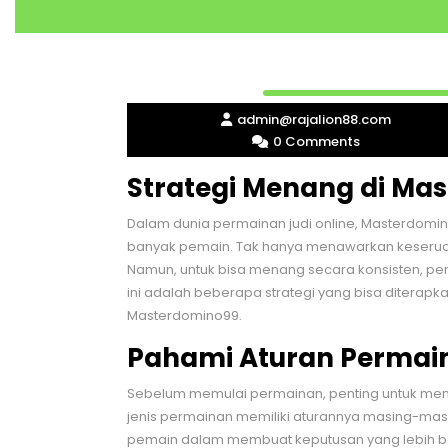
admin@rajalion88.com
0 Comments
Strategi Menang di Ma
Dalam dunia permainan judi online, Masterdomino
banyak pemain. Tak hanya menawarkan keseruan
Namun, untuk bisa menang secara konsisten, penti
ini adalah beberapa strategi yang bisa diterap
Masterdomino99.
Pahami Aturan Permai
Sebelum memulai permainan, penting untuk mem
jenis permainan memiliki aturannya masing-ma
pemain dalam membuat keputusan yang lebih ba