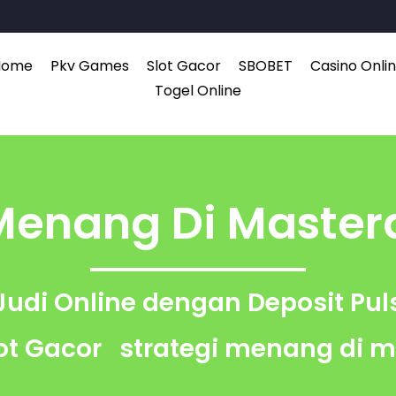
Home
Pkv Games
Slot Gacor
SBOBET
Casino Onli
Togel Online
 Menang Di Maste
udi Online dengan Deposit Pul
ot Gacor
strategi menang di 