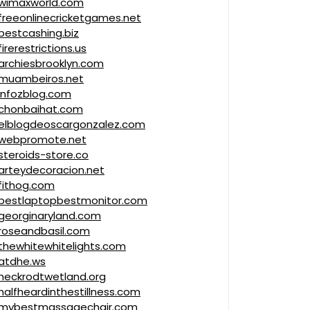
wimaxworld.com
freeonlinecricketgames.net
bestcashing.biz
firerestrictions.us
archiesbrooklyn.com
muambeiros.net
infozblog.com
chonbaihat.com
elblogdeoscargonzalez.com
webpromote.net
steroids-store.co
arteydecoracion.net
fithog.com
bestlaptopbestmonitor.com
georginaryland.com
roseandbasil.com
thewhitewhitelights.com
atdhe.ws
heckrodtwetland.org
halfheardinthestillness.com
mybestmassagechair.com