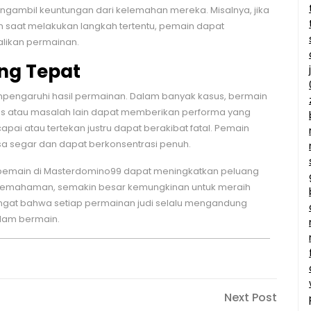
ambil keuntungan dari kelemahan mereka. Misalnya, jika
n saat melakukan langkah tertentu, pemain dapat
alikan permainan.
ng Tepat
pengaruhi hasil permainan. Dalam banyak kasus, bermain
stres atau masalah lain dapat memberikan performa yang
pai atau tertekan justru dapat berakibat fatal. Pemain
a segar dan dapat berkonsentrasi penuh.
, pemain di Masterdomino99 dapat meningkatkan peluang
 pemahaman, semakin besar kemungkinan untuk meraih
diingat bahwa setiap permainan judi selalu mengandung
alam bermain.
Next
Next Post