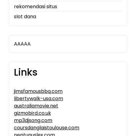
rekomendasi situs
slot dana
AAAAA
Links
jimsfamousbbq.com
libertywalk-usa.com
australiamovie.net
gizmobird.co.uk
mp3djsong.com
coursdanglaistoulouse.com
neptunuslex.com