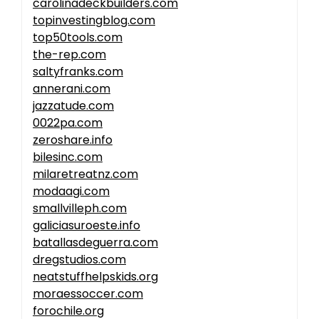
carolinadeckbuilders.com
topinvestingblog.com
top50tools.com
the-rep.com
saltyfranks.com
annerani.com
jazzatude.com
0022pa.com
zeroshare.info
bilesinc.com
milaretreatnz.com
modaagi.com
smallvilleph.com
galiciasuroeste.info
batallasdeguerra.com
dregstudios.com
neatstuffhelpskids.org
moraessoccer.com
forochile.org