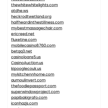
thewhitewhitelights.com
atdhe.ws
heckrodtwetland.org
halfheardinthestillness.com
mybestmassagechair.com
ericreed.net
fluxetine.com
mobilecasino8760.com
betqq3.net
casinoloans5.us
CasinoAuction.us
kipooglecouk.us
mykitchennhome.com
aumoulinvert.com
thefoodiepassport.com
superwindowproject.com
papibakigrafo.com
icanhazjs.com