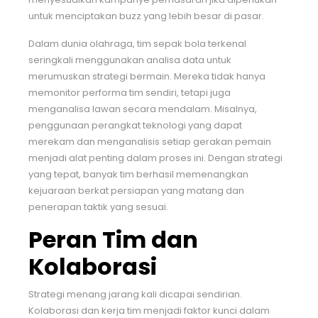
untuk menciptakan buzz yang lebih besar di pasar.
Dalam dunia olahraga, tim sepak bola terkenal
seringkali menggunakan analisa data untuk
merumuskan strategi bermain. Mereka tidak hanya
memonitor performa tim sendiri, tetapi juga
menganalisa lawan secara mendalam. Misalnya,
penggunaan perangkat teknologi yang dapat
merekam dan menganalisis setiap gerakan pemain
menjadi alat penting dalam proses ini. Dengan strategi
yang tepat, banyak tim berhasil memenangkan
kejuaraan berkat persiapan yang matang dan
penerapan taktik yang sesuai.
Peran Tim dan
Kolaborasi
Strategi menang jarang kali dicapai sendirian.
Kolaborasi dan kerja tim menjadi faktor kunci dalam