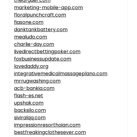
thearguer.com
marketing-mobile-app.com
floralpunchcraft.com
fiasone.com
danktankbattery.com
mealudo.com
charlie-day.com
livedirectbettingpoker.com
foxbusinessupdate.com
lovedaddy.org
integrativemedicalmassageplano.com
mrrugwashing.com
acb-bankia.com
flash-es.net
upshak.com
backsilo.com
siviralqq.com
impressionresorthoian.com
bestfreakingclothesever.com