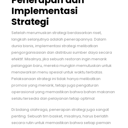
Implementasi
Strategi
Setelah merumuskan strategi berdasarkan riset,
langkah selanjutnya adalah penerapannya. Dalam
dunia bisnis, implementasi strategi melibatkan
pengorganisasian dan distribusi sumber daya secara
efektif. Misalnya, jika sebuah restoran ingin menarik
pelanggan baru, mereka mungkin memutuskan untuk
menawarkan menu spesial untuk waktu terbatas.
Pelaksanaan strategi ini tidak hanya melibatkan
promosi yang menarik, tetapi juga pengaturan
operasional yang memastikan bahwa bahan makanan
selalu tersedia dan pelayanan tetap optimal.
Di bidang olahraga, penerapan strategi juga sangat
penting. Sebuah tim basket, misalnya, harus berlatih
secara rutin untuk memastikan bahwa setiap pemain