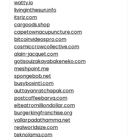
watty.io
livinginthesun.info
itsriz.com
cargoods.shop
capetownacupuncture.com
bitcoinvideospro.com
cosmiccrowcollective.com
alain-jacquet.com
gotisouizakayabakeneko.com
meshpoint.me
spongebob.net
busyboxintl.com
auttayanratchapak.com
postcoffeebarva.com
elteatromilliondollar.com
burgerkingfranchise.org
vallarpadathamma.net
realworldsize.com
teknolama.com