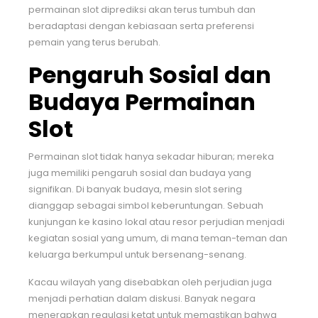
permainan slot diprediksi akan terus tumbuh dan
beradaptasi dengan kebiasaan serta preferensi
pemain yang terus berubah.
Pengaruh Sosial dan
Budaya Permainan
Slot
Permainan slot tidak hanya sekadar hiburan; mereka
juga memiliki pengaruh sosial dan budaya yang
signifikan. Di banyak budaya, mesin slot sering
dianggap sebagai simbol keberuntungan. Sebuah
kunjungan ke kasino lokal atau resor perjudian menjadi
kegiatan sosial yang umum, di mana teman-teman dan
keluarga berkumpul untuk bersenang-senang.
Kacau wilayah yang disebabkan oleh perjudian juga
menjadi perhatian dalam diskusi. Banyak negara
menerapkan regulasi ketat untuk memastikan bahwa