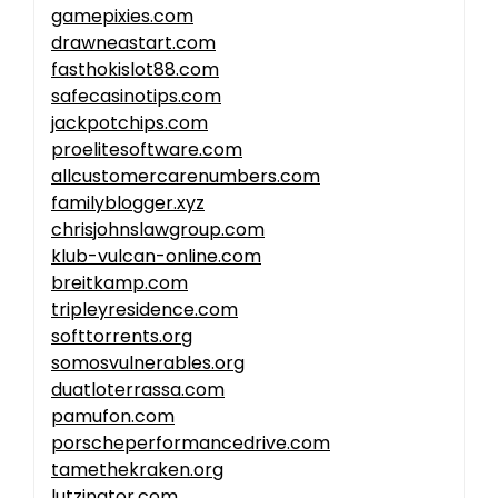
gamepixies.com
drawneastart.com
fasthokislot88.com
safecasinotips.com
jackpotchips.com
proelitesoftware.com
allcustomercarenumbers.com
familyblogger.xyz
chrisjohnslawgroup.com
klub-vulcan-online.com
breitkamp.com
tripleyresidence.com
softtorrents.org
somosvulnerables.org
duatloterrassa.com
pamufon.com
porscheperformancedrive.com
tamethekraken.org
lutzinator.com