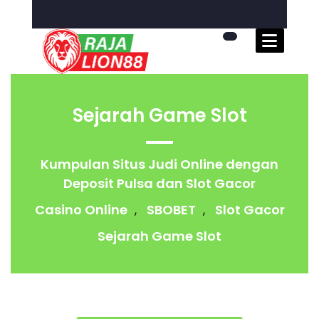
Skip
to
content
Sejarah Game Slot
Kumpulan Situs Judi Online dengan
Deposit Pulsa dan Slot Gacor
Casino Online
SBOBET
Slot Gacor
,
,
Sejarah Game Slot