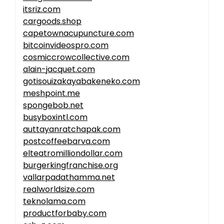
itsriz.com
cargoods.shop
capetownacupuncture.com
bitcoinvideospro.com
cosmiccrowcollective.com
alain-jacquet.com
gotisouizakayabakeneko.com
meshpoint.me
spongebob.net
busyboxintl.com
auttayanratchapak.com
postcoffeebarva.com
elteatromilliondollar.com
burgerkingfranchise.org
vallarpadathamma.net
realworldsize.com
teknolama.com
productforbaby.com