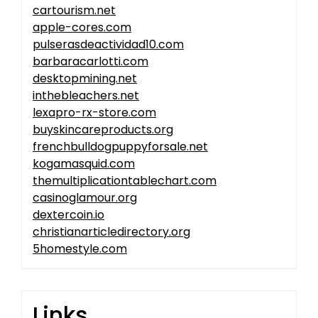
cartourism.net
apple-cores.com
pulserasdeactividad10.com
barbaracarlotti.com
desktopmining.net
inthebleachers.net
lexapro-rx-store.com
buyskincareproducts.org
frenchbulldogpuppyforsale.net
kogamasquid.com
themultiplicationtablechart.com
casinoglamour.org
dextercoin.io
christianarticledirectory.org
5homestyle.com
Links