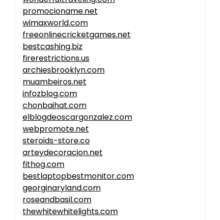
promocioname.net
wimaxworld.com
freeonlinecricketgames.net
bestcashing.biz
firerestrictions.us
archiesbrooklyn.com
muambeiros.net
infozblog.com
chonbaihat.com
elblogdeoscargonzalez.com
webpromote.net
steroids-store.co
arteydecoracion.net
fithog.com
bestlaptopbestmonitor.com
georginaryland.com
roseandbasil.com
thewhitewhitelights.com