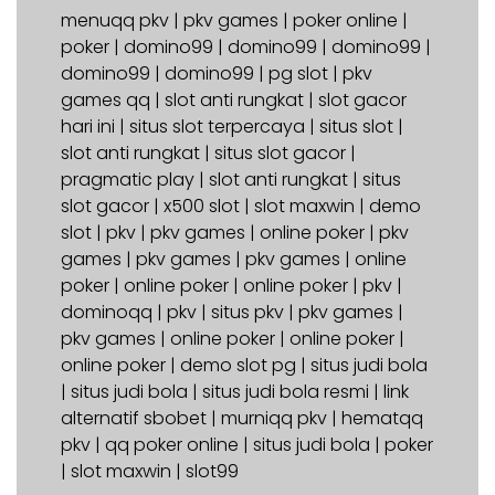
menuqq pkv
|
pkv games
|
poker online
|
poker
|
domino99
|
domino99
|
domino99
|
domino99
|
domino99
|
pg slot
|
pkv
games qq
|
slot anti rungkat
|
slot gacor
hari ini
|
situs slot terpercaya
|
situs slot
|
slot anti rungkat
|
situs slot gacor
|
pragmatic play
|
slot anti rungkat
|
situs
slot gacor
|
x500 slot
|
slot maxwin
|
demo
slot
|
pkv
|
pkv games
|
online poker
|
pkv
games
|
pkv games
|
pkv games
|
online
poker
|
online poker
|
online poker
|
pkv
|
dominoqq
|
pkv
|
situs pkv
|
pkv games
|
pkv games
|
online poker
|
online poker
|
online poker
|
demo slot pg
|
situs judi bola
|
situs judi bola
|
situs judi bola resmi
|
link
alternatif sbobet
|
murniqq pkv
|
hematqq
pkv
|
qq poker online
|
situs judi bola
|
poker
|
slot maxwin
|
slot99