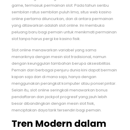
game, termasuk permainan slot. Pada tahun seribu
sembilan ratus sembilan puluh lima, situs web kasino
online pertama diluncurkan, dan di antara permainan
yang ditawarkan adalah slot online. Ini membuka
peluang baru bagi pemain untuk menikmati permainan
slot tanpa harus pergi ke kasino fisik.
Slot online menawarkan variabel yang sama
menariknya dengan mesin slot tradisional, namun
dengan keunggulan tambahan berupa aksesibilitas.
Pemain dari berbagai penjuru dunia kini dapat bermain
kapan saja dan di mana saja, hanya dengan
menggunakan perangkat komputer atau ponsel pintar.
Selain itu, slot online seringkali menawarkan bonus
pendaftaran dan jackpot progresif yang jauh lebih
besar dibandingkan dengan mesin slot fisik,
menciptakan daya tarik tersendiri bagi pemain.
Tren Modern dalam