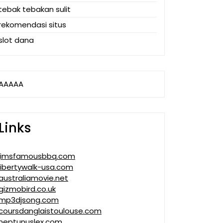
tebak tebakan sulit
rekomendasi situs
slot dana
AAAAA
Links
jimsfamousbbq.com
libertywalk-usa.com
australiamovie.net
gizmobird.co.uk
mp3djsong.com
coursdanglaistoulouse.com
neptunuslex.com