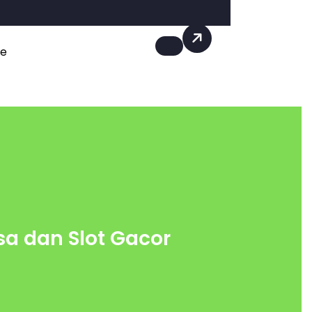
ne
sa dan Slot Gacor