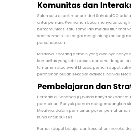
Komunitas dan Interaks
Salah satu aspek menarik dari SahabatQQ ada
antar pemain. Permainan bukan hanya tentang kom
berkomunikasi satu sama lain melalui fitur chat
saat bermain. Ini sangat menguntungkan bagi m
persahabatan.
Misalnya, seorang pemain yang awalnya hanya 
komunitas yang lebih besar, bertemu dengan or
turnamen atau event khusus, pemain dapat sal
permainan bukan sekadar aktivitas individu tetap
Pembelajaran dan Stra
Bermain di SahabatQQ bukan hanya sekadar murni 
permainan. Banyak pemain mengembangkan str
Misalnya, dalam permainan poker, pemahaman 
kunci untuk sukses.
Pemain dapat belajar dari kesalahan mereka d