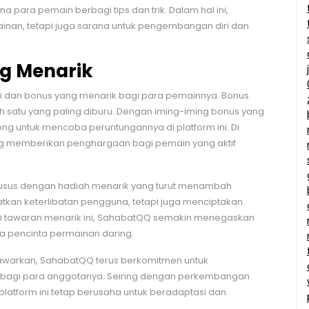
na para pemain berbagi tips dan trik. Dalam hal ini,
nan, tetapi juga sarana untuk pengembangan diri dan
g Menarik
dan bonus yang menarik bagi para pemainnya. Bonus
 satu yang paling diburu. Dengan iming-iming bonus yang
 untuk mencoba peruntungannya di platform ini. Di
yang memberikan penghargaan bagi pemain yang aktif
usus dengan hadiah menarik yang turut menambah
tkan keterlibatan pengguna, tetapi juga menciptakan
ai tawaran menarik ini, SahabatQQ semakin menegaskan
ara pencinta permainan daring.
tawarkan, SahabatQQ terus berkomitmen untuk
bagi para anggotanya. Seiring dengan perkembangan
latform ini tetap berusaha untuk beradaptasi dan