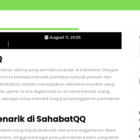
August 11, 2025
Q
ainan daring yang semakin populer di Indonesia. Dengan
m ini berhasil menarik perhatian banyak pemain dari
 SahabatQQ adalah menciptakan sebuah komunitas yang
n game. Di era digital saat ini, di mana banyak orang
r sebagai solusi menarik bagi para penggemar permainan
narik di SahabatQQ
nan yang dapat dinikmati oleh para anggotanya. Mulai
domino, hingga berbagai jenis permainan kasino yang lebih