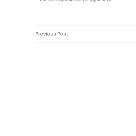
Post
Previous
Previous Post
Post
navigation