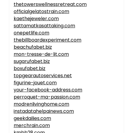
thetowerswellnessretreat.com
officialgelatostrain.com
kaethejeweler.com
sattamatkasattaking.com
onepetlife.com
thebillboardexperiment.com
beachufabet.biz
mon-tresse-de-lit.com
sugarufabet.biz
boxufabet.biz
topgearautoservices.net
figurine-jouet.com
your-facebook-address.com
perroquet-ma-passion.com
modrenlivinghome.com
instadatahelpainews.com
geekdailies.com
merchrain.com
kmbb28.com