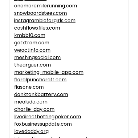
onemoremilerunning.com
snowboardsteez.com
instagrambioforgirls.com
cashflowxfiles.com
kmbb10.com
getxtrem.com
weactinfo.com
meshingsocial.com
thearguer.com
marketing-mobile-app.com
floralpunchcraft.com
fiasone.com
danktankbattery.com
mealudo.com
charlie-day.com
livedirectbettingpoker.com
foxbusinessupdate.com
lovedaddy.org