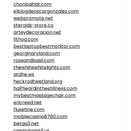
chonbaihat.com
elblogdeoscargonzalez.com
webpromote.net
steroids-store.co
arteydecoracion.net
fithog.com
bestlaptopbestmonitor.com
georginaryland.com
roseandbasil.com
thewhitewhitelights.com
atdhe.ws
heckrodtwetland.org
halfheardinthestillness.com
mybestmassagechair.com
ericreed.net
fluxetine.com
mobilecasino8760.com
betqq3.net
casinoloans5.us