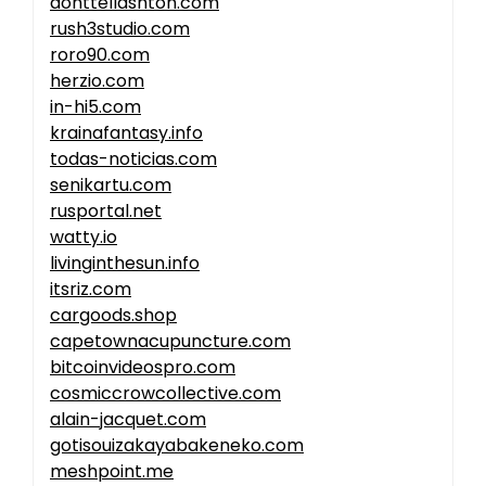
donttellashton.com
rush3studio.com
roro90.com
herzio.com
in-hi5.com
krainafantasy.info
todas-noticias.com
senikartu.com
rusportal.net
watty.io
livinginthesun.info
itsriz.com
cargoods.shop
capetownacupuncture.com
bitcoinvideospro.com
cosmiccrowcollective.com
alain-jacquet.com
gotisouizakayabakeneko.com
meshpoint.me