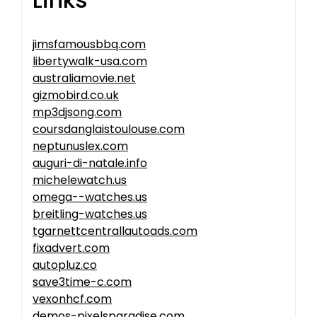
jimsfamousbbq.com
libertywalk-usa.com
australiamovie.net
gizmobird.co.uk
mp3djsong.com
coursdanglaistoulouse.com
neptunuslex.com
auguri-di-natale.info
michelewatch.us
omega--watches.us
breitling-watches.us
tgarnettcentrallautoads.com
fixadvert.com
autopluz.co
save3time-c.com
vexonhcf.com
demos-pixelsparadise.com