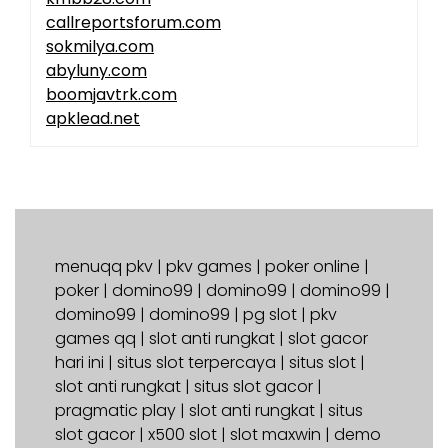
callreportsforum.com
sokmilya.com
abyluny.com
boomjavtrk.com
apklead.net
menuqq pkv
|
pkv games
|
poker online
|
poker
|
domino99
|
domino99
|
domino99
|
domino99
|
domino99
|
pg slot
|
pkv
games qq
|
slot anti rungkat
|
slot gacor
hari ini
|
situs slot terpercaya
|
situs slot
|
slot anti rungkat
|
situs slot gacor
|
pragmatic play
|
slot anti rungkat
|
situs
slot gacor
|
x500 slot
|
slot maxwin
|
demo