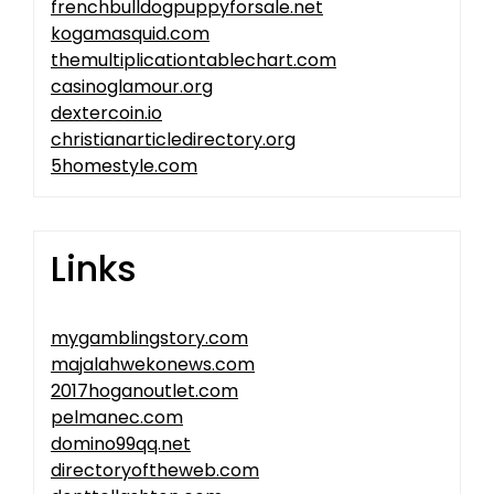
frenchbulldogpuppyforsale.net
kogamasquid.com
themultiplicationtablechart.com
casinoglamour.org
dextercoin.io
christianarticledirectory.org
5homestyle.com
Links
mygamblingstory.com
majalahwekonews.com
2017hoganoutlet.com
pelmanec.com
domino99qq.net
directoryoftheweb.com