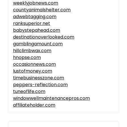
weeklyjobnews.com
countyanimalshelter.com
adwebtagging.com
ranksuperior.net
babystepahead.com
destinationoverlooked.com
gamblingamount.com
hillclimbwax.com
hnopse.com
occasionnews.com
lustofmoney.com
timebusinesszone.com
peppers-reflection.com
tuneoflife.com
windowwellmaintenancepros.com
affiliateholder.com