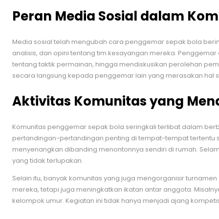
Peran Media Sosial dalam Ko
Media sosial telah mengubah cara penggemar sepak bola berin
analisis, dan opini tentang tim kesayangan mereka. Penggema
tentang taktik permainan, hingga mendiskusikan perolehan pe
secara langsung kepada penggemar lain yang merasakan hal s
Aktivitas Komunitas yang Men
Komunitas penggemar sepak bola seringkali terlibat dalam be
pertandingan-pertandingan penting di tempat-tempat tertentu
menyenangkan dibanding menontonnya sendiri di rumah. Selama 
yang tidak terlupakan.
Selain itu, banyak komunitas yang juga mengorganisir turname
mereka, tetapi juga meningkatkan ikatan antar anggota. Misaln
kelompok umur. Kegiatan ini tidak hanya menjadi ajang kompet