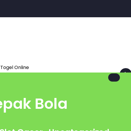
Togel Online
pak Bola