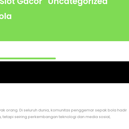
Slot Gacor
Uncategorized
ola
yak orang. Di seluruh dunia, komunitas penggemar sepak bola hadir
 tetapi seiring perkembangan teknologi dan media sosial,