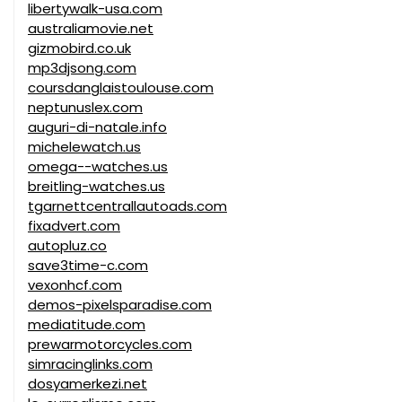
libertywalk-usa.com
australiamovie.net
gizmobird.co.uk
mp3djsong.com
coursdanglaistoulouse.com
neptunuslex.com
auguri-di-natale.info
michelewatch.us
omega--watches.us
breitling-watches.us
tgarnettcentrallautoads.com
fixadvert.com
autopluz.co
save3time-c.com
vexonhcf.com
demos-pixelsparadise.com
mediatitude.com
prewarmotorcycles.com
simracinglinks.com
dosyamerkezi.net