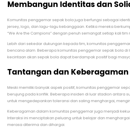
Membangun Identitas dan Soli
Komunitas penggemar sepak bola juga berfungsi sebagai identi
jersey, logo, dan lagu-lagu kebanggaan. Ketika mereka berku
“We Are the Campions” dengan penuh semangat setiap kali ti
Lebih dari sekedar dukungan kepada tim, komunitas penggemar j
bencana alam. Beberapa komunitas penggemar sepak bola di 
kecintaan akan sepak bola dapat berdampak positif bagi masya
Tantangan dan Keberagaman
Meski memiliki banyak aspek positif, komunitas penggemar sepa
berujung pada konflik. Beberapa insiden di luar stadion antara
untuk mengedepankan toleransi dan saling menghargai, meng
Keberagaman dalam komunitas penggemar juga menjadi kekuatan 
Interaksi ini menciptakan peluang untuk belajar dan mengharga
merasa diterima dan dihargai.