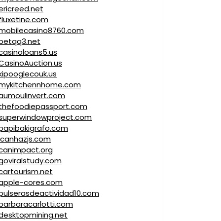
ericreed.net
fluxetine.com
mobilecasino8760.com
betqq3.net
casinoloans5.us
CasinoAuction.us
kipooglecouk.us
mykitchennhome.com
aumoulinvert.com
thefoodiepassport.com
superwindowproject.com
papibakigrafo.com
icanhazjs.com
canimpact.org
goviralstudy.com
cartourism.net
apple-cores.com
pulserasdeactividad10.com
barbaracarlotti.com
desktopmining.net