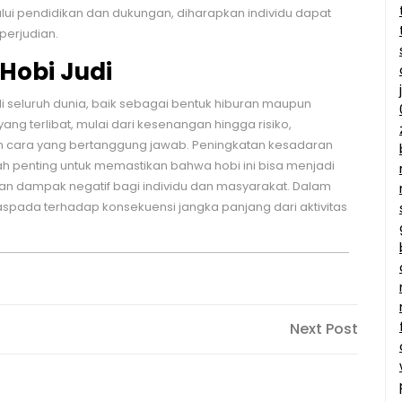
ui pendidikan dan dukungan, diharapkan individu dapat
perjudian.
Hobi Judi
di seluruh dunia, baik sebagai bentuk hiburan maupun
 terlibat, mulai dari kesenangan hingga risiko,
an cara yang bertanggung jawab. Peningkatan kesadaran
ah penting untuk memastikan bahwa hobi ini bisa menjadi
 dampak negatif bagi individu dan masyarakat. Dalam
aspada terhadap konsekuensi jangka panjang dari aktivitas
Next
Next Post
Post