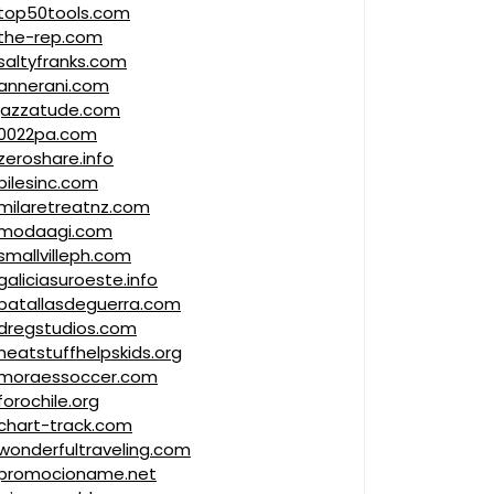
top50tools.com
the-rep.com
saltyfranks.com
annerani.com
jazzatude.com
0022pa.com
zeroshare.info
bilesinc.com
milaretreatnz.com
modaagi.com
smallvilleph.com
galiciasuroeste.info
batallasdeguerra.com
dregstudios.com
neatstuffhelpskids.org
moraessoccer.com
forochile.org
chart-track.com
wonderfultraveling.com
promocioname.net