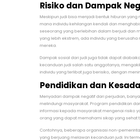
Risiko dan Dampak Nega
Meskipun judi bisa menjadi bentuk hiburan yang 
mana individu kehilangan kendali dan menghabi
seseorang yang berlebihan dalam berjudi dan m
yang lebih ekstrem, ada individu yang berusaha
mereka.
Dampak sosial dari judi juga tidak dapat diaba
kecanduan judi salah satu anggotanya, mengakib
individu yang terlibat juga berisiko, dengan men
Pendidikan dan Kesada
Menyadari dampak negatif dari perjudian, banya
melindungi masyarakat. Program pendidikan dan
informasi kepada masyarakat mengenai risiko yan
orang yang dapat memahami sikap yang sehat t
Contohnya, beberapa organisasi non-pemerintah 
yang berjuang melawan kecanduan judi. Ini ter