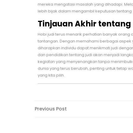
mereka mengatasi masalah yang dihadapi. Melal
lebih bijak dalam mengambil keputusan tentang 
Tinjauan Akhir tentang 
Hobi judi terus menarik perhatian banyak orang 
tantangan. Dengan memahami berbagai aspek yang
diharapkan individu dapat menikmati judi deng
dan pendidikan tentang judi akan menjadi langk
kegiatan yang menyenangkan tanpa menimbulkan
dunia yang terus berubah, penting untuk tetap w
yang kita pilih.
Post
Previous
Previous Post
Post
navigation