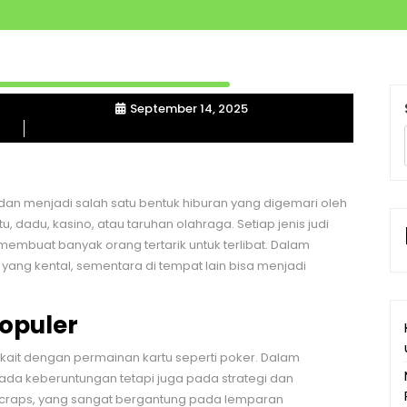
September 14, 2025
u dan menjadi salah satu bentuk hiburan yang digemari oleh
 dadu, kasino, atau taruhan olahraga. Setiap jenis judi
 membuat banyak orang tertarik untuk terlibat. Dalam
yang kental, sementara di tempat lain bisa menjadi
Populer
erkait dengan permainan kartu seperti poker. Dalam
ada keberuntungan tetapi juga pada strategi dan
 craps, yang sangat bergantung pada lemparan