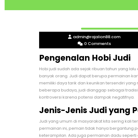
admin@rajalion88.com
0 Comments
Pengenalan Hobi Judi
Hobi judi sudah ada sejak ribuan tahun yang lal
banyak orang. Judi dapat berupa permainan kartu,
memiliki daya tarik dan keunikan tersendiri yang
beberapa budaya, judi dianggap sebagai tradisi 
kontroversi karena potensi dampak negatifnya.
Jenis-Jenis Judi yang 
Judi yang umum di masyarakat kita sering kali t
permainan ini, pemain tidak hanya bergantung p
keterampilan. Ada juga permainan dadu seperti