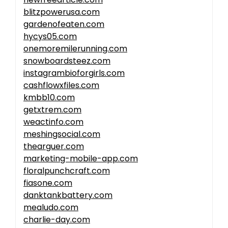
blitzpowerusa.com
gardenofeaten.com
hycys05.com
onemoremilerunning.com
snowboardsteez.com
instagrambioforgirls.com
cashflowxfiles.com
kmbb10.com
getxtrem.com
weactinfo.com
meshingsocial.com
thearguer.com
marketing-mobile-app.com
floralpunchcraft.com
fiasone.com
danktankbattery.com
mealudo.com
charlie-day.com