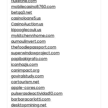
fluxetine.com
mobilecasino8760.com
betqq3.net
casinoloans5.us
CasinoAuction.us
kipooglecouk.us
mykitchennhome.com
aumoulinvert.com
thefoodiepassport.com
superwindowproject.com
papibakigrafo.com
icanhazjs.com
canimpact.org
goviralstudy.com
cartourism.net
apple-cores.com
pulserasdeactividad10.com
barbaracarlotti.com
desktopmining.net