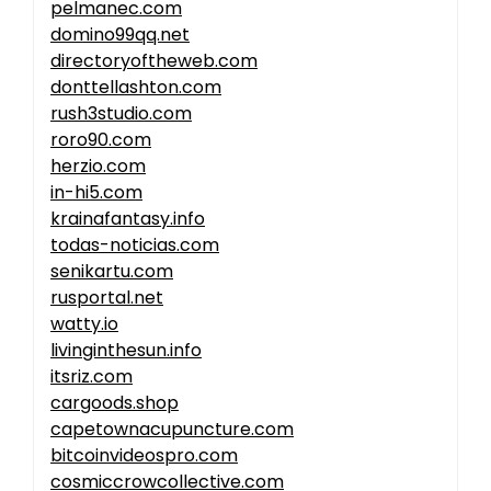
pelmanec.com
domino99qq.net
directoryoftheweb.com
donttellashton.com
rush3studio.com
roro90.com
herzio.com
in-hi5.com
krainafantasy.info
todas-noticias.com
senikartu.com
rusportal.net
watty.io
livinginthesun.info
itsriz.com
cargoods.shop
capetownacupuncture.com
bitcoinvideospro.com
cosmiccrowcollective.com