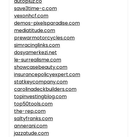
autopluz.co
save3time-c.com
vexonhcf.com
demos-pixelsparadise.com
mediatitude.com
prewarmotorcycles.com
simracinglinks.com
dosyamerkezi.net
le-surrealisme.com
showcasebeauty.com
insurancepolicyexpert.com
statkeycompany.com
carolinadeckbuilders.com
topinvestingblog.com
top50tools.com
the-rep.com
saltyfranks.com
annerani.com
jazzatude.com