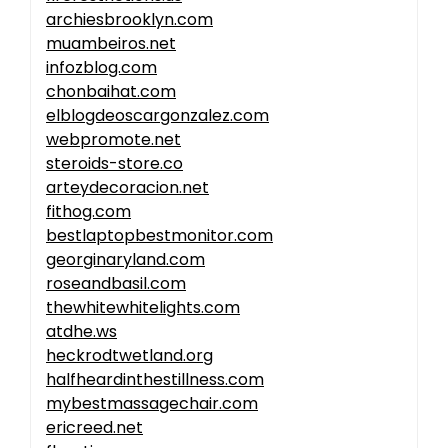
archiesbrooklyn.com
muambeiros.net
infozblog.com
chonbaihat.com
elblogdeoscargonzalez.com
webpromote.net
steroids-store.co
arteydecoracion.net
fithog.com
bestlaptopbestmonitor.com
georginaryland.com
roseandbasil.com
thewhitewhitelights.com
atdhe.ws
heckrodtwetland.org
halfheardinthestillness.com
mybestmassagechair.com
ericreed.net