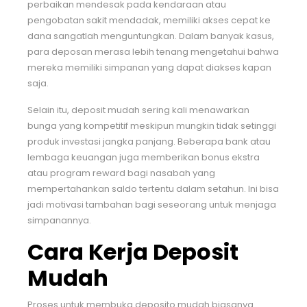
perbaikan mendesak pada kendaraan atau
pengobatan sakit mendadak, memiliki akses cepat ke
dana sangatlah menguntungkan. Dalam banyak kasus,
para deposan merasa lebih tenang mengetahui bahwa
mereka memiliki simpanan yang dapat diakses kapan
saja.
Selain itu, deposit mudah sering kali menawarkan
bunga yang kompetitif meskipun mungkin tidak setinggi
produk investasi jangka panjang. Beberapa bank atau
lembaga keuangan juga memberikan bonus ekstra
atau program reward bagi nasabah yang
mempertahankan saldo tertentu dalam setahun. Ini bisa
jadi motivasi tambahan bagi seseorang untuk menjaga
simpanannya.
Cara Kerja Deposit
Mudah
Proses untuk membuka deposito mudah biasanya