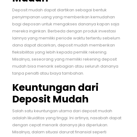
Deposit mudah dapat diartikan sebagai bentuk
penyimpanan uang yang memberikan kemudahan
bagi deposan untuk mengakses dananya kapan saja
mereka inginkan. Berbeda dengan produk investasi
lainnya yang memiliki periode waktu tertentu sebelum
dana dapat dicairkan, deposit mudah memberikan
fleksibilitas yang lebih kepada pemilik rekening.
Misalnya, seseorang yang memiliki rekening deposit
mudah bisa menarik sebagian atau seluruh dananya
tanpa penalti atau biaya tambahan.
Keuntungan dari
Deposit Mudah
Salah satu keuntungan utama dari deposit mudah
adalah likuiditas yang tinggi. Ini artinya, nasabah dapat
dengan cepat menarik dananya jika diperlukan.
Misalnya, dalam situasi darurat finansial seperti