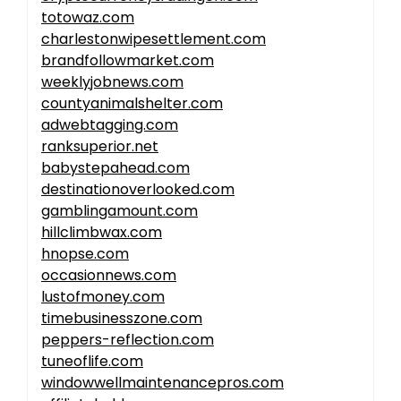
totowaz.com
charlestonwipesettlement.com
brandfollowmarket.com
weeklyjobnews.com
countyanimalshelter.com
adwebtagging.com
ranksuperior.net
babystepahead.com
destinationoverlooked.com
gamblingamount.com
hillclimbwax.com
hnopse.com
occasionnews.com
lustofmoney.com
timebusinesszone.com
peppers-reflection.com
tuneoflife.com
windowwellmaintenancepros.com