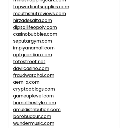
topworkoutsupplies.com
mouthshutreviews.com
hirzadesalta.com
digitallifeopoly.com
casinobubbles.com
seputargym.com
impiyanamall.com
optguardian.com
totostreet.net
davilcasino.com
fraudwatchai.com
aem-x.com
cryptooblogs.com
gameuplevel.com
homethestyle.com
amuldistribution.com
borobuddur.com
wundermusic.com