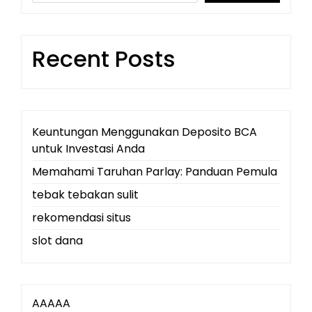
Recent Posts
Keuntungan Menggunakan Deposito BCA
untuk Investasi Anda
Memahami Taruhan Parlay: Panduan Pemula
tebak tebakan sulit
rekomendasi situs
slot dana
AAAAA