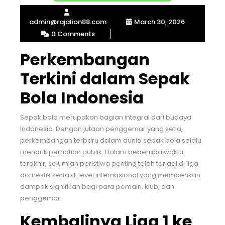
admin@rajalion88.com
March 30, 2026
0 Comments
Perkembangan
Terkini dalam Sepak
Bola Indonesia
Sepak bola merupakan bagian integral dari budaya
Indonesia. Dengan jutaan penggemar yang setia,
perkembangan terbaru dalam dunia sepak bola selalu
menarik perhatian publik. Dalam beberapa waktu
terakhir, sejumlah peristiwa penting telah terjadi di liga
domestik serta di level internasional yang memberikan
dampak signifikan bagi para pemain, klub, dan
penggemar.
Kembalinya Liga 1 ke