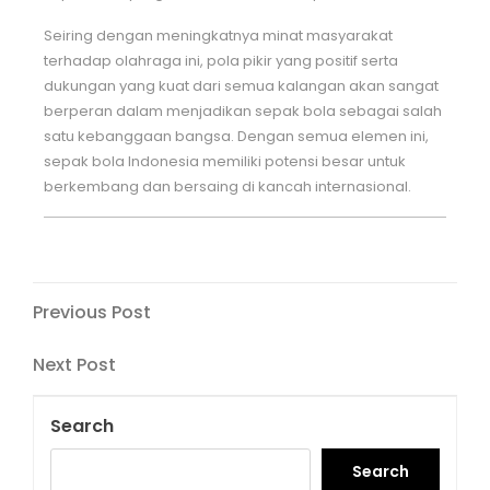
Seiring dengan meningkatnya minat masyarakat
terhadap olahraga ini, pola pikir yang positif serta
dukungan yang kuat dari semua kalangan akan sangat
berperan dalam menjadikan sepak bola sebagai salah
satu kebanggaan bangsa. Dengan semua elemen ini,
sepak bola Indonesia memiliki potensi besar untuk
berkembang dan bersaing di kancah internasional.
Post
Previous
Previous Post
Post
navigation
Next
Next Post
Post
Search
Search