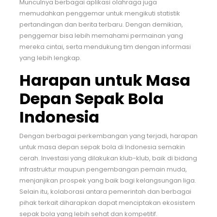
Munculnya berbagai aplikasi olahraga juga
memudahkan penggemar untuk mengikuti statistik
pertandingan dan berita terbaru. Dengan demikian,
penggemar bisa lebih memahami permainan yang
mereka cintai, serta mendukung tim dengan informasi
yang lebih lengkap.
Harapan untuk Masa
Depan Sepak Bola
Indonesia
Dengan berbagai perkembangan yang terjadi, harapan
untuk masa depan sepak bola di Indonesia semakin
cerah. Investasi yang dilakukan klub-klub, baik di bidang
infrastruktur maupun pengembangan pemain muda,
menjanjikan prospek yang baik bagi kelangsungan liga.
Selain itu, kolaborasi antara pemerintah dan berbagai
pihak terkait diharapkan dapat menciptakan ekosistem
sepak bola yang lebih sehat dan kompetitif.