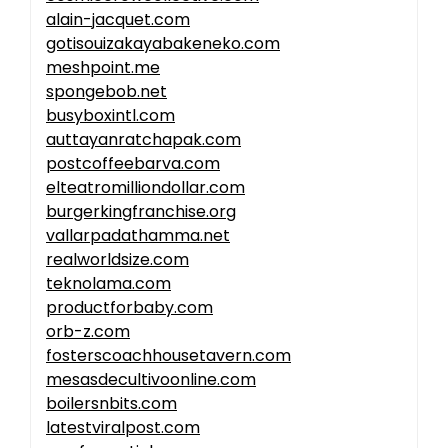
alain-jacquet.com
gotisouizakayabakeneko.com
meshpoint.me
spongebob.net
busyboxintl.com
auttayanratchapak.com
postcoffeebarva.com
elteatromilliondollar.com
burgerkingfranchise.org
vallarpadathamma.net
realworldsize.com
teknolama.com
productforbaby.com
orb-z.com
fosterscoachhousetavern.com
mesasdecultivoonline.com
boilersnbits.com
latestviralpost.com