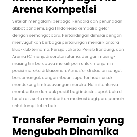
Arena Kompetisi
Setelah mengalami berbagai kendala dan penundaan
akibat pandemi, Liga 1 Indonesia kembali digelar
dengan semangat baru. Pertandingan dimulai dengan
menyuguhkan berbagai pertarungan menarik antara
klub-klub ternama. Persija Jakarta, Persib Bandung, dan
Arema FC menjadi sorotan utama, dengan masing-
masing tim berupaya meraih poin untuk menjamin
posisi mereka di klasemen. Atmosfer di stadion sangat
bersemangat, dengan ribuan suporter hadir untuk
mendukung tim kesayangan mereka. Hal ini tentunya
memberikan dampak positif bagi industri sepak bola di
tanah air, serta memberikan motivasi bagi para pemain
untuk tampil lebih baik.
Transfer Pemain yang
Mengubah Dinamika