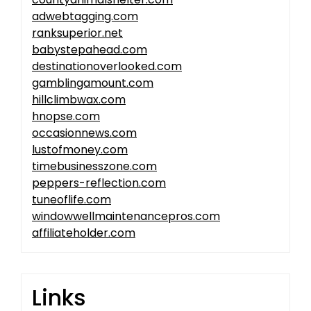
adwebtagging.com
ranksuperior.net
babystepahead.com
destinationoverlooked.com
gamblingamount.com
hillclimbwax.com
hnopse.com
occasionnews.com
lustofmoney.com
timebusinesszone.com
peppers-reflection.com
tuneoflife.com
windowwellmaintenancepros.com
affiliateholder.com
Links