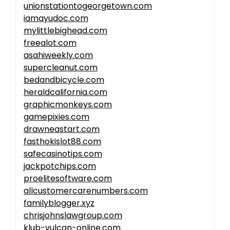
unionstationtogeorgetown.com
iamayudoc.com
mylittlebighead.com
freealot.com
asahiweekly.com
supercleanut.com
bedandbicycle.com
heraldcalifornia.com
graphicmonkeys.com
gamepixies.com
drawneastart.com
fasthokislot88.com
safecasinotips.com
jackpotchips.com
proelitesoftware.com
allcustomercarenumbers.com
familyblogger.xyz
chrisjohnslawgroup.com
klub-vulcan-online.com