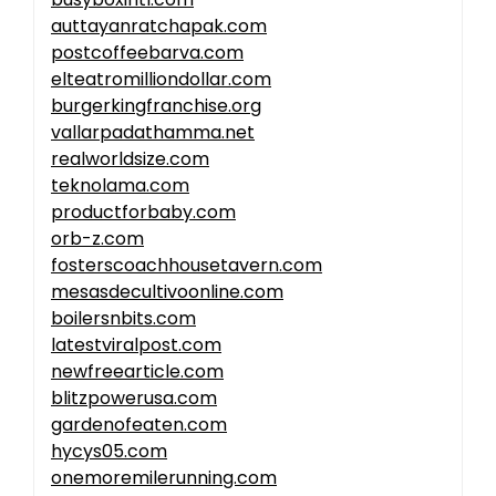
auttayanratchapak.com
postcoffeebarva.com
elteatromilliondollar.com
burgerkingfranchise.org
vallarpadathamma.net
realworldsize.com
teknolama.com
productforbaby.com
orb-z.com
fosterscoachhousetavern.com
mesasdecultivoonline.com
boilersnbits.com
latestviralpost.com
newfreearticle.com
blitzpowerusa.com
gardenofeaten.com
hycys05.com
onemoremilerunning.com