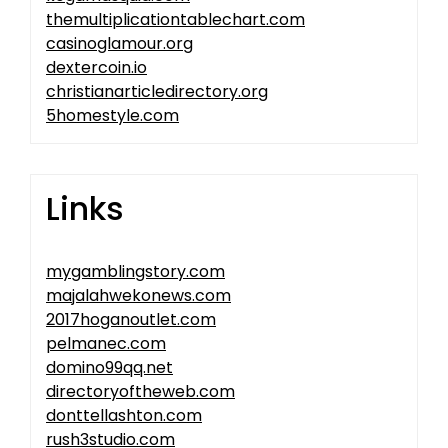
themultiplicationtablechart.com
casinoglamour.org
dextercoin.io
christianarticledirectory.org
5homestyle.com
Links
mygamblingstory.com
majalahwekonews.com
2017hoganoutlet.com
pelmanec.com
domino99qq.net
directoryoftheweb.com
donttellashton.com
rush3studio.com