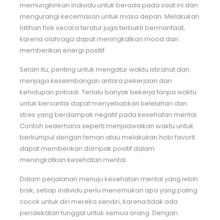
memungkinkan individu untuk berada pada saat ini dan
mengurangi kecemasan untuk masa depan. Melakukan
latihan fisik secara teratur juga terbukti bermanfaat,
karena olahraga dapat meningkatkan mood dan
memberikan energi positif.
Selain itu, penting untuk mengatur waktu istirahat dan
menjaga keseimbangan antara pekerjaan dan
kehidupan pribadi. Terlalu banyak bekerja tanpa waktu
untuk bersantai dapat menyebabkan kelelahan dan
stres yang berdampak negatif pada kesehatan mental.
Contoh sederhana seperti menjadwalkan waktu untuk
berkumpul dengan teman atau melakukan hobi favorit
dapat memberikan dampak positif dalam
meningkatkan kesehatan mental.
Dalam perjalanan menuju kesehatan mental yang lebih
baik, setiap individu perlu menemukan apa yang paling
cocok untuk diri mereka sendiri, karena tidak ada
pendekatan tunggal untuk semua orang. Dengan