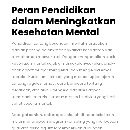
Peran Pendidikan
dalam Meningkatkan
Kesehatan Mental
Pendidikan tentang kesehatan mental merupakan
bagian penting dalam meningkatkan kesadaran dan
pemahaman masyarakat. Dengan mengenalkan topik
kesehatan mental sejak dini di sekolah-sekolah, anak-
anak dapat belajar mengenali dan mengelola emosi
mereka. Kurikulum sekolah yang mencakup pelajaran
tentang regulasi emosi, cara berbicara tentang
perasaan, dan teknik pengelolaan stres dapat
membantu mereka tumbuh menjadi individu yang lebih
sehat secara mental.
Sebagai contoh, beberapa sekolah di Indonesia telah
mulai menerapkan program konseling yang melibatkan
guru dan psikolog untuk memberikan dukungan