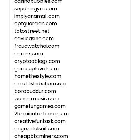
casinobubbles.com
seputargym.com
impiyanamall.com
optguardian.com
totostreet.net
davilcasino.com
fraudwatchai.com
aem-x.com
cryptooblogs.com
gameuplevel.com
homethestyle.com
amuldistribution.com
borobuddur.com
wundermusic.com
gamefungames.com
25-minute-timer.com
creativefuntask.com
engrsaifulsaif.com
cheapbtcminers.com